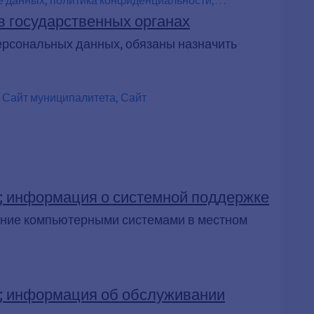
о защите данных ЕС, ст. 13 и 14 GDPR,
в государственных органах
о о защите данных, обработка данных,
рсональных данных, обязаны назначить
 Сайт муниципалитета, Сайт
 информация о системной поддержке
ение компьютерными системами в местном
; информация об обслуживании