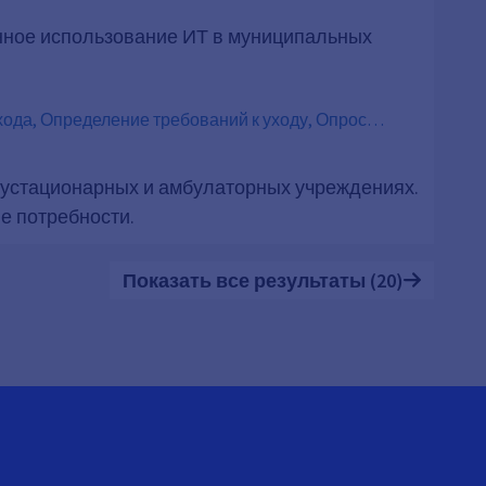
нное использование ИТ в муниципальных
ода, Определение требований к уходу, Опрос
жилых людей, Стационарные учреждения
, Дневной уход
лустационарных и амбулаторных учреждениях.
е потребности.
Показать все результаты (20)