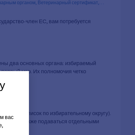
нарным органом, Ветеринарный сертификат,
сударство-член ЕС, вам потребуется
ены два основных органа: избираемый
первый мэр. Их полномочия четко
у
исок или список по избирательному округу).
м вас
га) могут также подаваться отдельными
е,