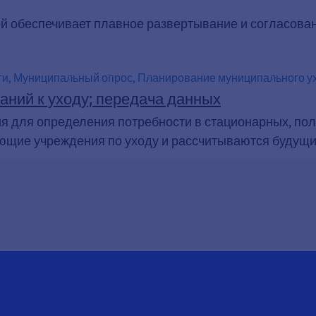
й обеспечивает плавное развертывание и согласова
и, Муниципальный опрос, Планирование муниципального ух
ланировании для пожилых людей, Общая концепция для по
ний к уходу; передача данных
булаторные сообщества с проживанием в домах престарелых
я для определения потребности в стационарных, по
щие учреждения по уходу и рассчитываются будущи