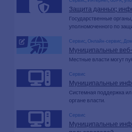
уведомления о защите данны
Защита данных; инфо
деятельность по обработке 
Государственные органы
обрабатывать данные,
уполномоченного по защи
Сервис, Онлайн-сервис, Дом
Муниципальные веб-
Местные власти могут пу
Сервис
Муниципальные инфо
Системная поддержка ил
органе власти.
Сервис
Муниципальные инфо
пользователей