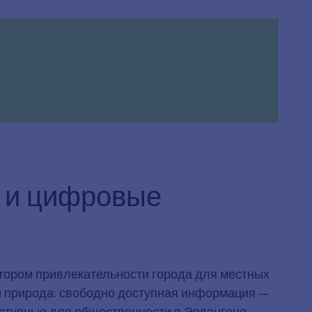
а и цифровые
тором привлекательности города для местных
ли природа: свободно доступная информация —
оступные для общественности в Эрлангене.