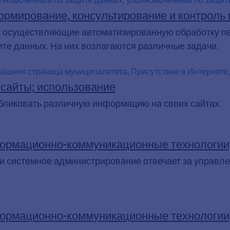
х, Общий регламент по защите данных ЕС, Общий регламент п
рмирование, консультирование и контроль 
данных, обязательства по информированию, законодательств
, осуществляющие автоматизированную обработку пе
те данных. На них возлагаются различные задачи.
ашняя страница муниципалитета, Присутствие в Интернете,
сайты; использование
бликовать различную информацию на своих сайтах.
рмационно-коммуникационные технологии;
и системное администрирование отвечает за управл
рмационно-коммуникационные технологии