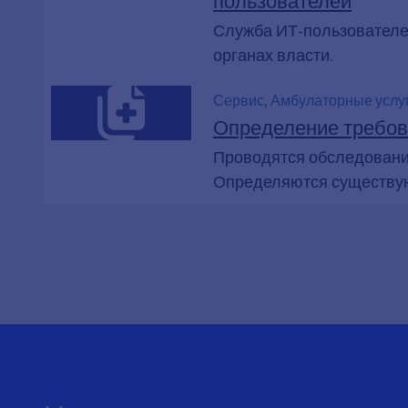
Служба ИТ-пользователе
органах власти.
Сервис, Амбулаторные услуг
пожилых людей, Помощь в п
Определение требова
долговременного ухода, ам
Проводятся обследовани
Определяются существую