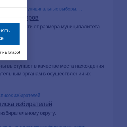
ного совета, Муниципальные выборы,
дении выборов
 В зависимости от размера муниципалитета
нять
се
 на Кларо!
ны выступают в качестве места нахождения
ательным органам в осуществлении их
Список избирателей
писка избирателей
избирательному округу.
е данных, политика конфиденциальности,