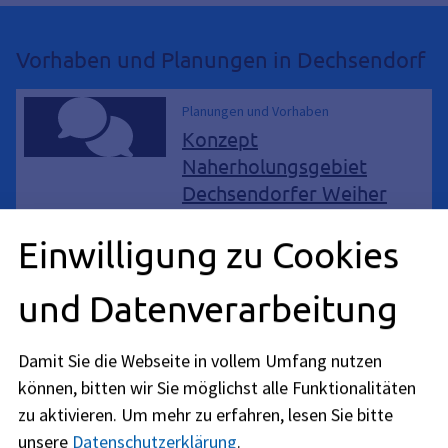
Vorhaben und Planungen in Dechsendorf
Planungen und Vorhaben
Konzept
Naherholungsgebiet
Dechsendorfer Weiher
Die Entwicklungspotenziale für die
Einwilligung zu Cookies
Freizeit- und Erholungsnutzung
sollen aufgezeigt werden. Es sollen
Flächen identifiziert werden, die
und Datenverarbeitung
für einen Fitnessparcours,
Kinderspielplatz und
Damit Sie die Webseite in vollem Umfang nutzen
Baumpflanzungen geeignet sind.
können, bitten wir Sie möglichst alle Funktionalitäten
zu aktivieren.
Um mehr zu erfahren, lesen Sie bitte
Planungen und Vorhaben
Spielplatz Dechsendorfer
unsere
Datenschutzerklärung
.