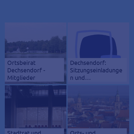
Ortsbeirat
Dechsendorf:
Dechsendorf -
Sitzungseinladunge
Mitglieder
n und
Niederschriften
Stadtrat und
Orts- und