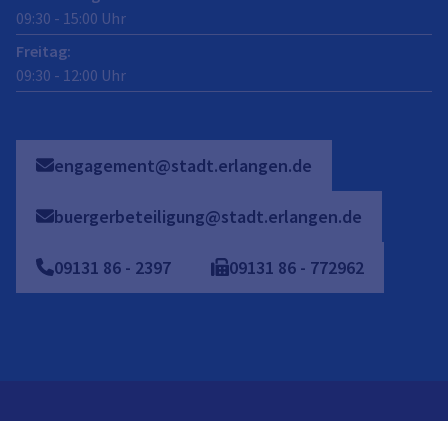
09:30
-
15:00
Uhr
Freitag
:
09:30
-
12:00
Uhr
engagement@stadt.erlangen.de
buergerbeteiligung@stadt.erlangen.de
09131
86
-
2397
09131
86
-
772962