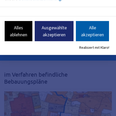
Weiher - Westufer
Am Westufer des Dechsendorfer
Weihers entsteht auf circa 400
Quadratmetern ein attraktiver,
Alles
Ausgewählte
Alle
zeitgemäßer und sicherer Spiel-
ablehnen
akzeptieren
akzeptieren
und Aufenthaltsort für Kinder und
Familien
Realisiert mit Klaro!
im Verfahren befindliche
Bebauungspläne