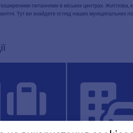
о поширеними питаннями в міських центрах. Житлова, 
анітні. Тут ви знайдете огляд наших муніципальних по
ії