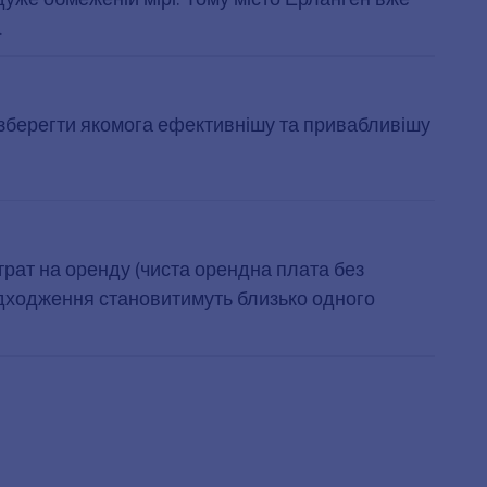
.
б зберегти якомога ефективнішу та привабливішу
трат на оренду (чиста орендна плата без
надходження становитимуть близько одного