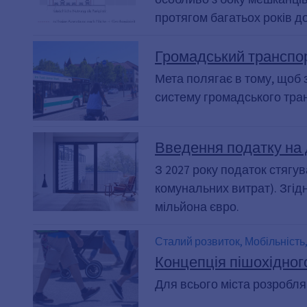
протягом багатьох років д
Громадський транспор
Мета полягає в тому, щоб 
систему громадського тра
Введення податку на 
З 2027 року податок стягу
комунальних витрат). Згід
мільйона євро.
Сталий розвиток, Мобільність
Концепція пішохідног
Для всього міста розробл