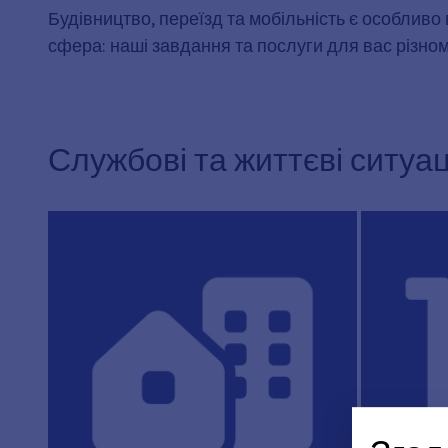
Будівництво, переїзд та мобільність є особлив
сфера: наші завдання та послуги для вас різном
Службові та життєві ситуац