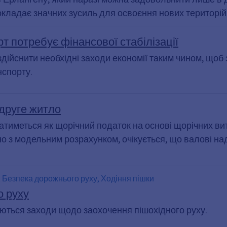
окладає значних зусиль для освоєння нових територій
т потребує фінансової стабілізації
здійснити необхідні заходи економії таким чином, що
нспорту.
друге житло
ватиметься як щорічний податок на основі щорічних ви
но з модельним розрахунком, очікується, що валові 
, Безпека дорожнього руху, Ходіння пішки
о руху
яються заходи щодо заохочення пішохідного руху.