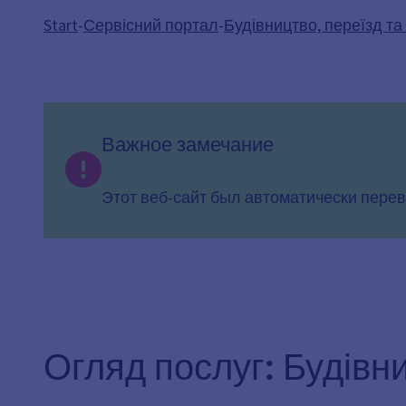
Start
-
Сервісний портал
-
Будівництво, переїзд та
Важное замечание
Этот веб-сайт был автоматически перев
Огляд послуг: Будівн