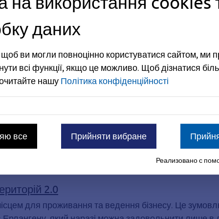
а на використання cookies 
д
Транспорт і мобільні
бку даних
, щоб ви могли повноцінно користуватися сайтом, ми 
нути всі функції, якщо це можливо.
Щоб дізнатися біль
рочитайте нашу
Політика конфіденційності
окументи
яю все
Прийняти вибране
Прийня
н? Тоді, будь ласка, перевірте термін дії проїзних до
 тижнів.
Реализовано с помо
ериторій 2.0
ісцем для проживання та ведення бізнесу. Це зумовлю
 Ерлангену, який наразі можна задовольнити лише в д