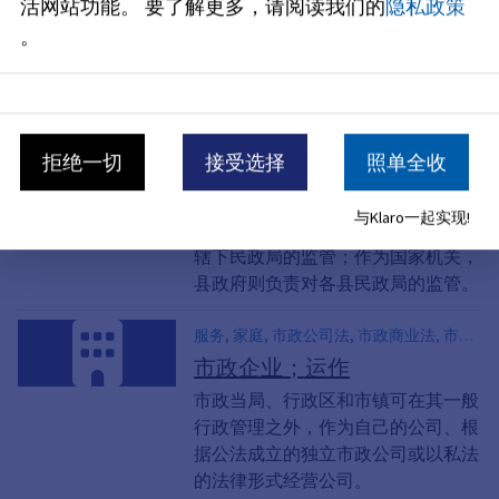
各市镇可颁布章程和条例。这两者都
活网站功能。
要了解更多，请阅读我们的
隐私政策
是具有约束力的规范，针对不特定的
。
大量情形，对所有人规定了特定的法
律后果，特别是确立了权利和义务。
服务
拒绝一切
接受选择
照单全收
对民政登记机关的监督；开
展监督审查
与Klaro一起实现!
作为基层监管机构，独立市负责对其
辖下民政局的监管；作为国家机关，
县政府则负责对各县民政局的监管。
服务, 家庭, 市政公司法, 市政商业法, 市政
当局作为企业家, 消费, 公众, 创业
市政企业；运作
市政当局、行政区和市镇可在其一般
行政管理之外，作为自己的公司、根
据公法成立的独立市政公司或以私法
的法律形式经营公司。