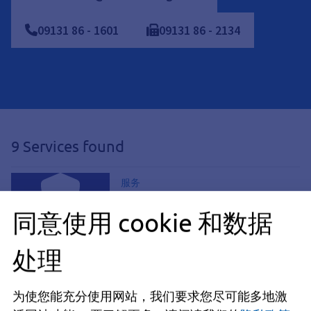
09131
86
-
1601
09131
86
-
2134
9 Services found
服务
保险；由市政当局缔结
同意使用 cookie 和数据
市政当局和地区可以针对各种风险投
保。
处理
服务, 《市镇条例》, 市政法, 市政立法, 地
方自治法, 地方法规, 立法, 城市设计, 城市
地方立法；制定章程和条例
为使您能充分使用网站，我们要求您尽可能多地激
法, 城市法