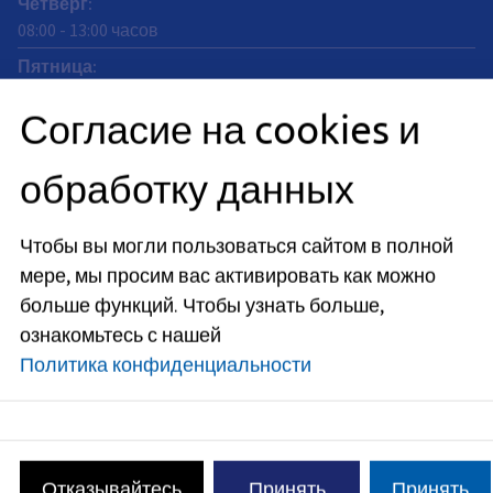
Четверг
:
08:00
-
13:00
часов
Пятница
:
08:00
-
12:00
часов
Согласие на cookies и
Доступность по телефону:
Вторник: 13:30 - 15:00
обработку данных
Среда: 10:00 - 12:00
Четверг: 13:30 - 15:00
Чтобы вы могли пользоваться сайтом в полной
мере, мы просим вас активировать как можно
Свяжитесь с нами
больше функций.
Чтобы узнать больше,
ознакомьтесь с нашей
332-1@stadt.erlangen.de
Политика конфиденциальности
09131
86
-
2410
09131 86 - 2432
09131 86 - 2186
09131 86 - 2258
Отказывайтесь
Принять
Принять