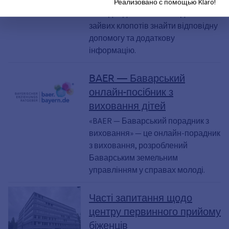
міського управління у справах
Реализовано с помощью Klaro!
молоді й допомагає швидко та без
зайвих клопотів знайти відповідну
допомогу та додаткову
інформацію.
BAER — Баварський
онлайн-посібник з
виховання дітей
«BAER — Баварський порадник з
виховання» — це онлайн-порадник
з виховання, розроблений
Баварським земельним
управлінням у справах молоді.
Часті запитання щодо
центру первинного прийому
біженців