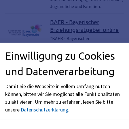
Jugendliche und Familien.
BAER - Bayerischer
Erziehungsratgeber online
"BAER - Bayerischer
Erziehungsratgeber" ist ein vom
Einwilligung zu Cookies
Bayerischen Landesjugendamt
entwickelter Online-
Erziehungsratgeber.
und Datenverarbeitung
Elternbriefe und
Damit Sie die Webseite in vollem Umfang nutzen
Medienbriefe von
können, bitten wir Sie möglichst alle Funktionalitäten
baer.bayern.de
zu aktivieren.
Um mehr zu erfahren, lesen Sie bitte
Eltern, die gern noch mehr wissen
unsere
Datenschutzerklärung
.
wollen, können 48 Elternbriefe sowie
fünf Medienbriefe online lesen oder
als Newsletter bestellen.