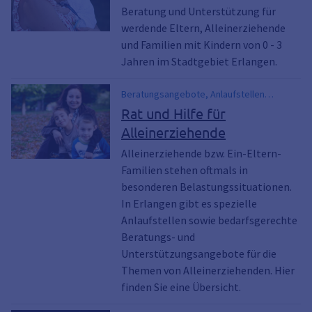
Beratung und Unterstützung für
werdende Eltern, Alleinerziehende
und Familien mit Kindern von 0 - 3
Jahren im Stadtgebiet Erlangen.
Beratungsangebote, Anlaufstellen
Alleinerziehende, Unterstützung
Rat und Hilfe für
Alleinerziehende, Hilfe und Rat
Alleinerziehende
Alleinerziehende, Anlaufsttellen,
Unterstützungsangebote , Unterstützung,
Alleinerziehende bzw. Ein-Eltern-
Ein-Elternfamilien, Ein-Eltern-Familien,
Familien stehen oftmals in
Alleinerziehende, Beratungsstellen,
besonderen Belastungssituationen.
Offener Treff, Erstberatung, Trennung,
In Erlangen gibt es spezielle
Stammtisch Alleinerziehende,
Anlaufstellen sowie bedarfsgerechte
Kinderbetreuung, Rrandzeitenbetreuung,
Beratungs- und
Austauschtreffen, Hilfen, Krisensituationen
Unterstützungsangebote für die
Alleinerziehende, Allein-Erziehende
Themen von Alleinerziehenden. Hier
finden Sie eine Übersicht.