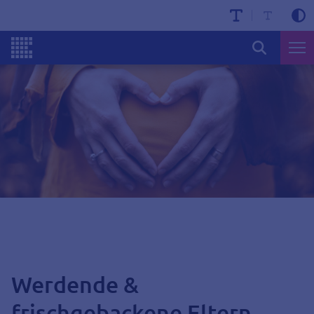
Werdende &
frischgebackene Eltern