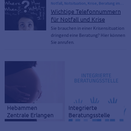
Notfall, Notsituation, Krise, Beratung im
Notfall, Hilfe Krise, Beratung,
Wichtige Telefonnummern
Notfallnummer, Krisentelefon
für Notfall und Krise
Sie brauchen in einer Krisensituation
dringend eine Beratung? Hier können
Sie anrufen.
Hebammen
Integrierte
Zentrale Erlangen
Beratungsstelle