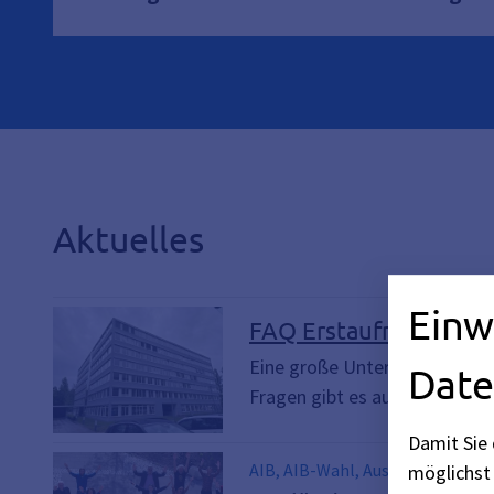
Aktuelles
Einw
FAQ Erstaufnahmeein
Eine große Unterkunft in ein
Date
Fragen gibt es auf dieser Web
Damit Sie 
AIB, AIB-Wahl, Ausländerbeirat
möglichst 