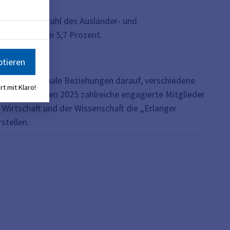
e bei der Neuwahl des Ausländer- und
eteiligung bei 5,7 Prozent.
ptieren
t / Internationale Beziehungen darauf, verschiedene
rt mit Klaro!
s erarbeiteten 2025 zahlreiche engagierte Mitglieder
r Wirtschaft und der Wissenschaft die „Erlanger
stellen.