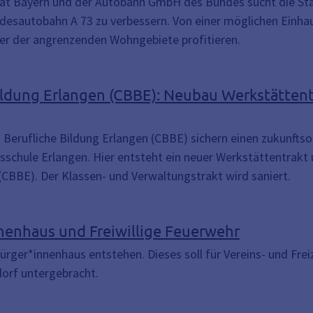
t Bayern und der Autobahn GmbH des Bundes sucht die St
desautobahn A 73 zu verbessern. Von einer möglichen Einha
 der angrenzenden Wohngebiete profitieren.
ldung Erlangen (CBBE): Neubau Werkstättent
fliche Bildung Erlangen (CBBE) sichern einen zukunftsorie
sschule Erlangen. Hier entsteht ein neuer Werkstättentrakt
(CBBE). Der Klassen- und Verwaltungstrakt wird saniert.
nnenhaus und Freiwillige Feuerwehr
 Bürger*innenhaus entstehen. Dieses soll für Vereins- und Fr
dorf untergebracht.