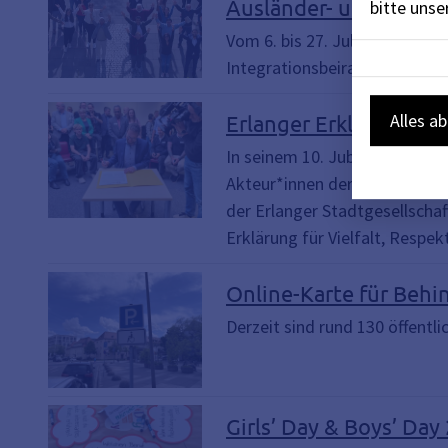
Ausländer- und Integra
bitte uns
Vom 6. bis 27. Juli waren run
Integrationsbeirats abzugeben
Alles a
Erlanger Erklärung für
In seinem 10. Jubiläumsjahr k
Akteur*innen der Stadtgesell
der Erlanger Stadtgesellschaf
Erklärung für Vielfalt, Respe
Online-Karte für Behi
Derzeit sind rund 130 öffentl
Girls’ Day & Boys’ Day