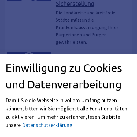
Sicherstellung
Die Landkreise und kreisfreie
Städte müssen die
Krankenhausversorgung Ihrer
Bürgerinnen und Bürger
gewährleisten.
Serviceleistung, pflegeservice
Pflege; Beratung für
Einwilligung zu Cookies
Pflegebedürftige sowie
ihre Zu- und Angehörigen
und Datenverarbeitung
Unter anderem bieten
Landratsämter, kreisfreie Städte
Damit Sie die Webseite in vollem Umfang nutzen
und Bezirke eine kostenlose
können, bitten wir Sie möglichst alle Funktionalitäten
Beratung für Pflegebedürftige und
zu aktivieren.
Um mehr zu erfahren, lesen Sie bitte
ihre Zu- und Angehörigen an.
unsere
Datenschutzerklärung
.
Serviceleistung, Fleisch, Schlachttier