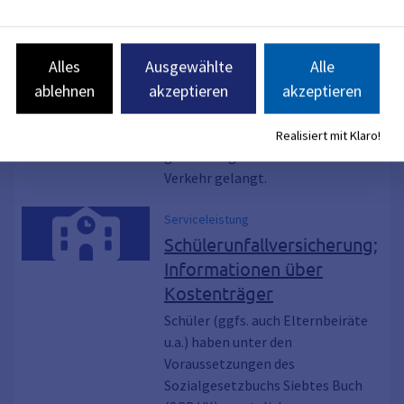
Schlachttier- und
Fleischuntersuchung;
Durchführung
Alles
Ausgewählte
Alle
ablehnen
akzeptieren
akzeptieren
Durch die Schlachttier- und
Fleischuntersuchung soll
sichergestellt werden, dass nur
Realisiert mit Klaro!
genusstaugliches Fleisch in den
Verkehr gelangt.
Serviceleistung
Schülerunfallversicherung;
Informationen über
Kostenträger
Schüler (ggfs. auch Elternbeiräte
u.a.) haben unter den
Voraussetzungen des
Sozialgesetzbuchs Siebtes Buch