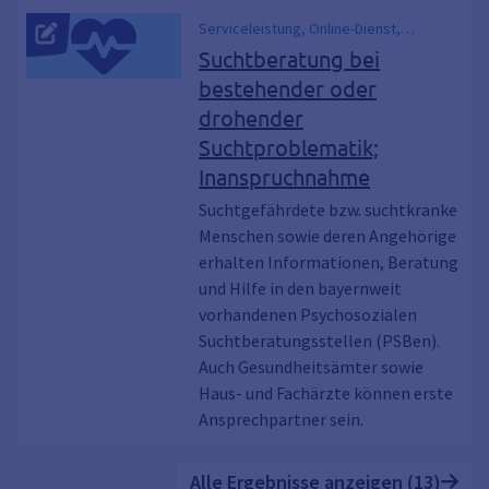
Serviceleistung, Online-Dienst,
suchtgefährdete Menschen,
Suchtberatung bei
Suchtkrankenhilfe, Gesundheit, Drogen
bestehender oder
und Sucht, Drogen- und Suchtberatung,
drohender
Beratung, Drogenberatung,
Beratungsstelle, Drogen,
Suchtproblematik;
Betäubungsmittel, BtM, Suchtkrank,
Inanspruchnahme
Abhängigkeit, Missbrauch, Alkohol,
Suchtgefährdete bzw. suchtkranke
Illegale Drogen, Substanzen, Cannabis,
Legal highs, Amphetamin, Meth, Crystal,
Menschen sowie deren Angehörige
Kokain, Koks, Ecstasy, Extasy, MDMA,
erhalten Informationen, Beratung
Heroin, Opiate, Medikamente,
und Hilfe in den bayernweit
Glücksspiel, PC, Internet, Essstörungen,
vorhandenen Psychosozialen
HaLT, Therapie, Entgiftung, Entzug, Reha,
Suchtberatungsstellen (PSBen).
Nachsorge, Vermittlung, Substitution,
Auch Gesundheitsämter sowie
Alter und Sucht, Angehörige, Externe
Haus- und Fachärzte können erste
Suchtberatung, Illegal, Straftat,
Suchtkranke Eltern, Suchtbelastete
Ansprechpartner sein.
Familien, Leberzirrhose, COPD,
Schnupfen, Trinken, Rauchen, Spritzen,
Alle Ergebnisse anzeigen (13)
Kiffen, MPU