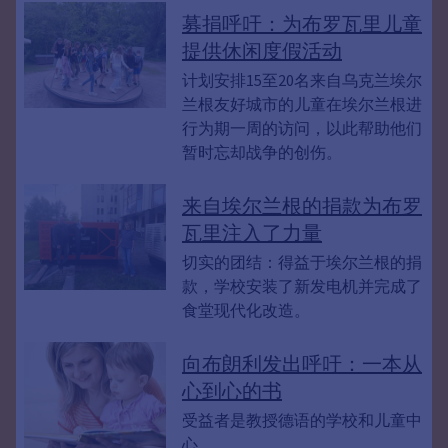
募捐呼吁：为布罗瓦里儿童
提供休闲度假活动
计划安排15至20名来自乌克兰埃尔
兰根友好城市的儿童在埃尔兰根进
行为期一周的访问，以此帮助他们
暂时忘却战争的创伤。
来自埃尔兰根的捐款为布罗
瓦里注入了力量
切实的团结：得益于埃尔兰根的捐
款，学校安装了新发电机并完成了
食堂现代化改造。
向布朗利发出呼吁：一本从
心到心的书
受益者是教授德语的学校和儿童中
心。