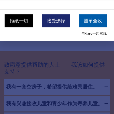
拒绝一切
接受选择
照单全收
居留许可；一般信息
身份证件及文件
与Klaro一起实现!
致愿意提供帮助的人士——我该如何提供
支持？
我有一套空房子，希望提供给难民居住。
我有兴趣接收儿童和青少年作为寄养儿童。