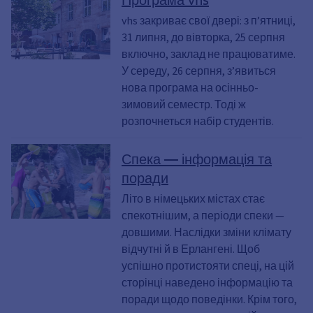
vhs закриває свої двері: з п’ятниці,
31 липня, до вівторка, 25 серпня
включно, заклад не працюватиме.
У середу, 26 серпня, з’явиться
нова програма на осінньо-
зимовий семестр. Тоді ж
розпочнеться набір студентів.
Спека — інформація та
поради
Літо в німецьких містах стає
спекотнішим, а періоди спеки —
довшими. Наслідки зміни клімату
відчутні й в Ерлангені. Щоб
успішно протистояти спеці, на цій
сторінці наведено інформацію та
поради щодо поведінки. Крім того,