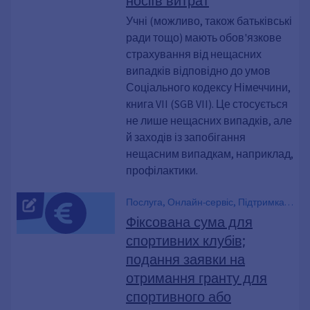
Учні (можливо, також батьківські
ради тощо) мають обов'язкове
страхування від нещасних
випадків відповідно до умов
Соціального кодексу Німеччини,
книга VII (SGB VII). Це стосується
не лише нещасних випадків, але
й заходів із запобігання
нещасним випадкам, наприклад,
профілактики.
Послуга, Онлайн-сервіс, Підтримка
розвитку спорту, Фінансування
Фіксована сума для
спортивної діяльності клубу,
спортивних клубів;
підтримка спорту
подання заявки на
отримання гранту для
спортивного або