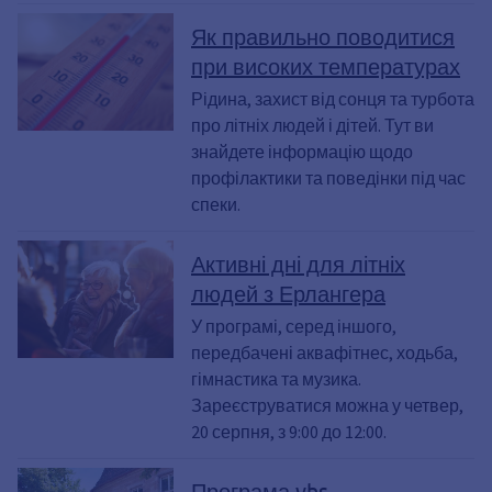
Як правильно поводитися
при високих температурах
Рідина, захист від сонця та турбота
про літніх людей і дітей. Тут ви
знайдете інформацію щодо
профілактики та поведінки під час
спеки.
Активні дні для літніх
людей з Ерлангера
У програмі, серед іншого,
передбачені аквафітнес, ходьба,
гімнастика та музика.
Зареєструватися можна у четвер,
20 серпня, з 9:00 до 12:00.
Програма vhs