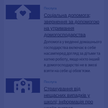
Послуга
Соціальна допомога;
звернення за допомогою
на утримання
домогосподарства
Допомога у веденні домашнього
господарства включає в себе
насамперед догляд за дітьми та
хатню роботу, якщо ніхто інший
в домогосподарстві не в змозі
взяти на себе ці обов'язки.
Послуга
Страхування від
нещасних випадків у
школі; інформація про
носіїв витрат