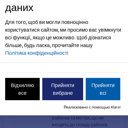
даних
Послуга
Професійний доглядач;
Для того, щоб ви могли повноцінно
заява про реєстрацію
користуватися сайтом, ми просимо вас увімкнути
Якщо ви хочете працювати
всі функції, якщо це можливо.
Щоб дізнатися
професійним доглядальником,
більше, будь ласка, прочитайте нашу
ви повинні зареєструватися.
Політика конфіденційності
Послуга
Система опіки; допомога
у виконанні покарань
Надання допомоги в питаннях
Відхиляю
Прийняти
Прийняти
опіки та піклування для
все
вибране
всі
районного суду входить до числа
обов’язкових завдань органів з
Реализовано с помощью Klaro!
питань опіки та піклування в
районах та містах, що не
входять до складу районів.