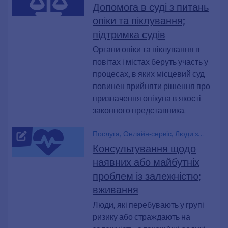
Допомога в суді з питань
опіки та піклування;
підтримка судів
Органи опіки та піклування в
повітах і містах беруть участь у
процесах, в яких місцевий суд
повинен прийняти рішення про
призначення опікуна в якості
законного представника.
Послуга, Онлайн-сервіс, Люди з
ризиком виникнення залежності,
Консультування щодо
Консультування з питань залежності,
наявних або майбутніх
Здоров'я, Наркотики та залежність,
проблем із залежністю;
Консультування з питань наркоманії
та токсикоманії, Консультування,
вживання
Наркологічне консультування,
Люди, які перебувають у групі
Консультаційний центр, Наркотики.,
ризику або страждають на
Наркотики, BtM, Наркоман,