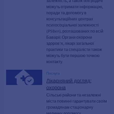
залежність, а також їхні родичі
Залежність, Зловживання, Алкоголь,
Заборонені наркотики, Речовини,
можуть отримати інформацію,
Каннабіс, Легальний кайф,
поради та допомогу в
Амфетамін, Метамфетамін,
консультаційних центрах
Кристал, Кокаїн., Кока-кола., Екстазі,
психосоціальної залежності
Екстаз, МДМА, Героїн., Опіати, Ліки,
(PSBen), розташованих по всій
Азартні ігри, ПК, Інтернет, Розлади
Баварії. Органи охорони
харчової поведінки, ХАЛТ, Терапія,
здоров'я, лікарі загальної
Детоксикація, Виведення коштів,
Реабілітація, Післяопераційний
практики та спеціалісти також
догляд, Посередництво, Заміна, Вік
можуть бути першою точкою
та залежність, Родичі, Зовнішнє
контакту.
консультування з питань залежності,
Нелегально., Кримінальний злочин,
Послуга
Залежні батьки, Сім'ї, які
Лікарняний догляд;
постраждали від залежності, Цироз
охорона
печінки, ХОЗЛ, Застуда, Випий.,
Куріння, Шприци, Бур'ян., MPU
Сільські райони та незалежні
міста повинні гарантувати своїм
громадянам стаціонарну
медичну допомогу.