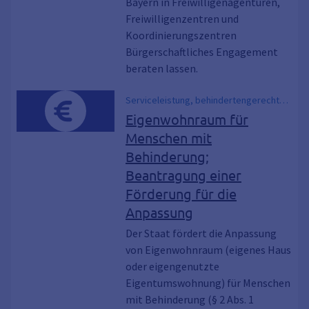
Bayern in Freiwilligenagenturen,
Freiwilligenzentren und
Koordinierungszentren
Bürgerschaftliches Engagement
beraten lassen.
Serviceleistung, behindertengerechte
Anpassung von Wohnraum,
Eigenwohnraum für
behindertengerechte Ausstattung,
Menschen mit
Eigenwohnungen schwer behinderte
Behinderung;
Menschen, Rampe für Rollstuhlfahrer,
Wohnbauförderung,
Beantragung einer
Wohnraumförderung,
Förderung für die
Wohnungsbauförderung
Anpassung
Der Staat fördert die Anpassung
von Eigenwohnraum (eigenes Haus
oder eigengenutzte
Eigentumswohnung) für Menschen
mit Behinderung (§ 2 Abs. 1