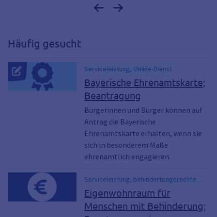
Häufig gesucht
Serviceleistung, Online-Dienst
Bayerische Ehrenamtskarte;
Beantragung
Bürgerinnen und Bürger können auf
Antrag die Bayerische
Ehrenamtskarte erhalten, wenn sie
sich in besonderem Maße
ehrenamtlich engagieren.
Serviceleistung, behindertengerechte
Anpassung von Wohnraum,
Eigenwohnraum für
behindertengerechte Ausstattung,
Menschen mit Behinderung;
Eigenwohnungen schwer behinderte