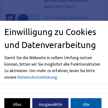
sein möchten, müssen sich
registrieren lassen.
Serviceleistung, Online-Dienst,
Beerdigung, Beisetzung, Todesfall
Bestattung; Anmeldung
Einwilligung zu Cookies
Gemeinden können in ihren
Friedhofssatzungen regeln, dass
und Datenverarbeitung
eine Bestattung auf ihrem Friedhof
anzumelden ist.
Damit Sie die Webseite in vollem Umfang nutzen
Serviceleistung, Online-Dienst,
können, bitten wir Sie möglichst alle Funktionalitäten
Grabbrief, Grabkauf, Grabrechte,
Bestattungseinrichtungen;
zu aktivieren.
Um mehr zu erfahren, lesen Sie bitte
Graburkunde
Herstellung und
unsere
Datenschutzerklärung
.
Unterhaltung
Die Gemeinden sind verpflichtet,
die erforderlichen
Bestattungseinrichtungen,
Alles
Ausgewählte
Alle
insbesondere Friedhöfe und