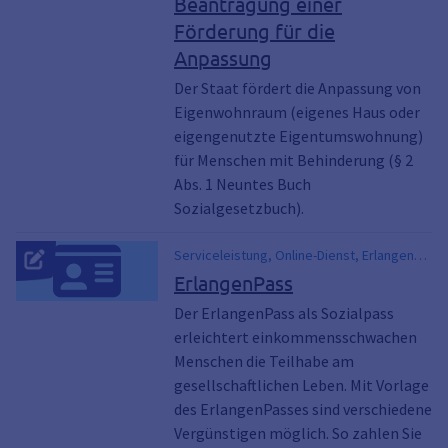
Beantragung einer
Menschen, Rampe für Rollstuhlfahrer,
Wohnbauförderung, Wohnraumförderung,
Förderung für die
Wohnungsbauförderung
Anpassung
Der Staat fördert die Anpassung von
Eigenwohnraum (eigenes Haus oder
eigengenutzte Eigentumswohnung)
für Menschen mit Behinderung (§ 2
Abs. 1 Neuntes Buch
Sozialgesetzbuch).
Serviceleistung, Online-Dienst, Erlangen
Pass, Vergünstigung, Vorteile
ErlangenPass
Der ErlangenPass als Sozialpass
erleichtert einkommensschwachen
Menschen die Teilhabe am
gesellschaftlichen Leben. Mit Vorlage
des ErlangenPasses sind verschiedene
Vergünstigen möglich. So zahlen Sie