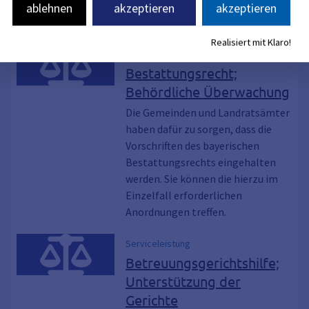
Leichenräume, herzustellen und zu
ablehnen
akzeptieren
akzeptieren
unterhalten.
Realisiert mit Klaro!
Serviceleistung
Bestattungsrecht;
Behördliche Überwachung
Die Gemeinden und Landratsämter
haben dafür zu sorgen, dass die
Vorschriften des bayerischen
Bestattungsrechts eingehalten
werden. Sie können die hierzu im
Einzelfall erforderlichen
Anordnungen treffen.
Serviceleistung
Betreuungsgerichtshilfe;
Unterstützung der
Gerichte