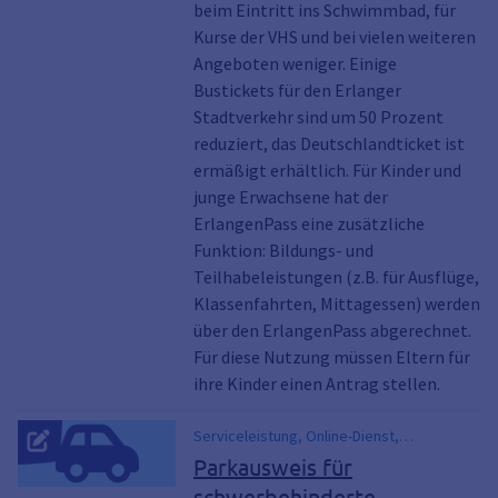
beim Eintritt ins Schwimmbad, für
Kurse der VHS und bei vielen weiteren
Angeboten weniger. Einige
Bustickets für den Erlanger
Stadtverkehr sind um 50 Prozent
reduziert, das Deutschlandticket ist
ermäßigt erhältlich. Für Kinder und
junge Erwachsene hat der
ErlangenPass eine zusätzliche
Funktion: Bildungs- und
Teilhabeleistungen (z.B. für Ausflüge,
Klassenfahrten, Mittagessen) werden
über den ErlangenPass abgerechnet.
Für diese Nutzung müssen Eltern für
ihre Kinder einen Antrag stellen.
Serviceleistung, Online-Dienst,
internationale blaue Parkausweis,
Parkausweis für
Parkerleichterung, Parkerlaubnis , parken,
schwerbehinderte