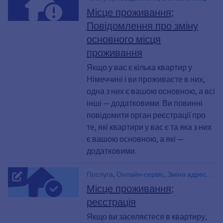
проживання, Основне житло,
Місце проживання;
повідомити, Звітність, Додаткове місце
Повідомлення про зміну
проживання, Додаткові квартири,
основного місця
переїхав, Переїзд, проживати,
Реєстрація місця проживання,
проживання
Реєстрація за місцем проживання,
Якщо у вас є кілька квартир у
Зміна місця проживання, повідомлення
Німеччині і ви проживаєте в них,
про зміну адреси , Друге місце
одна з них є вашою основною, а всі
проживання , Місце проживання, Зміна
адреси, Змінити адресу
інші — додатковими. Ви повинні
повідомити орган реєстрації про
те, які квартири у вас є та яка з них
є вашою основною, а які —
додатковими.
Послуга, Онлайн-сервіс, Зміна адреси,
Підтвердження реєстрації, Увійти,
Місце проживання;
Реєстрація в органах реєстрації,
реєстрація
Реєстрація у відділі реєстрації
населення, Реєстрація нової квартири,
Якщо ви заселяєтеся в квартиру,