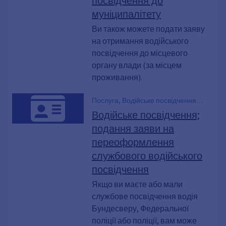
муніципалітету
Ви також можете подати заяву
на отримання водійського
посвідчення до місцевого
органу влади (за місцем
проживання).
Послуга, Водійське посвідчення
Бундесверу, Дозвіл на керування
Водійське посвідчення;
службовим транспортним засобом,
подання заяви на
Поліцейське посвідчення водія
переоформлення
службового водійського
посвідчення
Якщо ви маєте або мали
службове посвідчення водія
Бундесверу, Федеральної
поліції або поліції, вам може