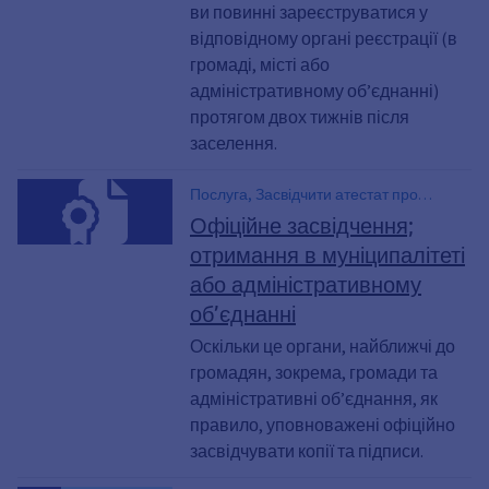
Реєстрація за місцем проживання,
ви повинні зареєструватися у
Баварський закон про реєстрацію,
відповідному органі реєстрації (в
зареєструватися в органах реєстрації,
громаді, місті або
Зареєструвати будиночок, заселитися,
адміністративному об’єднанні)
Переїзд, Зареєструвати громаду,
протягом двох тижнів після
Основне місце проживання, Закон
заселення.
Баварії про реєстрацію місця
проживання, Право на повідомлення у
Баварії, Звітність, нова хата, нове місце
Послуга, Засвідчити атестат про
проживання, Обов’язок реєстрації,
закінчення школи, засвідчити офіційно,
Офіційне засвідчення;
Зміна реєстрації, Переїзд, Повідомити
офіційне засвідчення, офіційно
отримання в муніципалітеті
про переїзд, Змінити місце
засвідчити, Засвідчити шкільний
або адміністративному
проживання, Реєстрація місця
табель, Завірити свідоцтво
проживання, Реєстрація за місцем
об’єднанні
проживання, Змінити місце
Оскільки це органи, найближчі до
проживання, Квартира, Зареєструвати
громадян, зокрема, громади та
квартиру, Змінити реєстрацію за
адресою проживання, відповідний
адміністративні об’єднання, як
орган реєстрації, прибуття, Зміна місця
правило, уповноважені офіційно
проживання, Зміна адреси, Змінити
засвідчувати копії та підписи.
адресу, Місце проживання