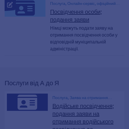
Послуга, Онлайн-сервіс, офіційний
документ, що посвідчує особу,
Посвідчення особи;
Посвідчення особи, Посвідчення
подання заяви
особи, офіційний документ, що
посвідчує особу, тимчасове
Німці можуть подати заяву на
посвідчення особи, замінник паспорта,
отримання посвідчення особи у
підтверджувати, Ідентифікація,
відповідній муніципальній
Ідентифікаційна картка, PA, Заміна
адміністрації.
паспорта, Посвідчення особи /
тимчасове посвідчення особи,
тимчасовий посвідчення особи,
тимчасове посвідчення особи,
Документи, що стосуються персоналу ,
Послуги від А до Я
Отримати документи про особу,
документи на персонал, готові до
отримання
Послуга, Заява на отримання
водійського посвідчення
Водійське посвідчення;
подання заяви на
отримання водійського
посвідчення до