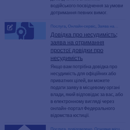
водійського посвідчення за умови
дотримання певних вимог.
Послуга, Онлайн-сервіс, Заява на
отримання довідки про несудимість,
Довідка про несудимість;
Інформація про попередні судимості,
заява на отримання
Довідка про несудимість, Тип
простої довідки про
документа 0, Тип документа N, Тип
документа O, Тип документа P,
несудимість
Федеральний центральний реєстр,
Якщо вам потрібна довідка про
довідка про відсутність судимості,
несудимість для офіційних або
Подати заявку на отримання довідки
приватних цілей, ви можете
про несудимість, Довідка про
несудимість для офіційних цілей,
подати заяву в місцевому органі
Подати заявку на отримання довідки
влади, який відповідає за вас, або
про несудимість, Сертифікат
в електронному вигляді через
приватного управління, Витяг з реєстру
онлайн-портал Федерального
судимостей, Довідка про відсутність
відомства юстиції.
судимості
Послуга, повідомлено, Основне місце