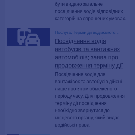
бути видано загальне
посвідчення водія відповідних
категорій на спрощених умовах.
Послуга, Термін дії водійського
посвідчення, Водійське посвідчення,
Посвідчення водія
Продовження терміну дії водійського
автобусів та вантажних
посвідчення
автомобілів; заява про
продовження терміну дії
Посвідчення водія для
вантажівок та автобусів дійсні
лише протягом обмеженого
періоду часу. Для продовження
терміну дії посвідчення
необхідно звернутися до
місцевого органу, який видає
водійські права.