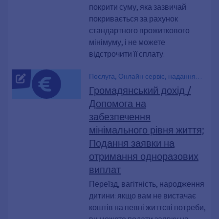
покрити суму, яка зазвичай
покривається за рахунок
стандартного прожиткового
мінімуму, і не можете
відстрочити її сплату.
Послуга, Онлайн-сервіс, надання
послуг у відхиленому порядку,
Громадянський дохід /
Допомога, Громадянський дохід,
Допомога на
Одноразові виплати, одноразова
забезпечення
потреба, Початкове оснащення,
Народження, Побутова техніка,
мінімального рівня життя;
ортопедичне взуття, Вагітність,
Подання заявки на
терапевтичні прилади, Переїзд,
отримання одноразових
Квартира
виплат
Переїзд, вагітність, народження
дитини: якщо вам не вистачає
коштів на певні життєві потреби,