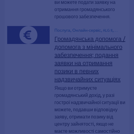
ви можете подати заявку на
Послуги у сфері освіти та соціальної
отримання громадянського
інтеграції без додаткової допомоги у
навчанні, Соціальне забезпечення,
грошового забезпечення.
Соціальна допомога, Соціальна
допомога, Опора, Допомога по
Послуга, Онлайн-сервіс, ALG II,
безробіттю II; подання заяви
Придбання, Допомога по безробіттю
Громадянська допомога /
II, Потреба, Громадянський дохід,
допомога з мінімального
Кредит, поламані побутові прилади,
забезпечення; подання
Крадіжка, Енергетичні борги,
фінансова скрута, Грошова виплата,
заявки на отримання
Втратив гроші, Базова допомога для
позики в певних
осіб, які шукають роботу, засоби до
надзвичайних ситуаціях
існування, безгрошів’я, Надзвичайна
ситуація, Потреба у правилах,
Якщо ви отримуєте
Погашення, Натуральна виплата,
громадянський дохід, у разі
Соціальна допомога, Відключення
гострої надзвичайної ситуації ви
електроенергії
можете, подавши відповідну
заяву, отримати позику від
центру зайнятості, якщо не
маєте можливості самостійно