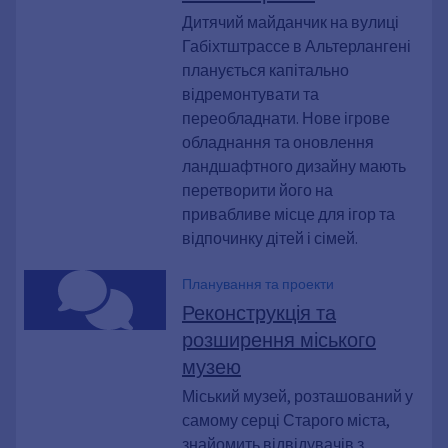
Дитячий майданчик на вулиці
Габіхтштрассе в Альтерлангені
планується капітально
відремонтувати та
переобладнати. Нове ігрове
обладнання та оновлення
ландшафтного дизайну мають
перетворити його на
привабливе місце для ігор та
відпочинку дітей і сімей.
Планування та проекти
Реконструкція та
розширення міського
музею
Міський музей, розташований у
самому серці Старого міста,
знайомить відвідувачів з