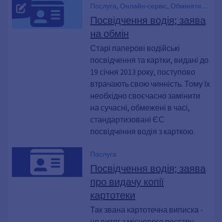
Послуга, Онлайн-сервіс, Обміняти
старе водійське посвідчення,
Посвідчення водія; заява
Водійське посвідчення ЄС, Водійське
на обмін
посвідчення з картою ЄС, Водійське
посвідчення, Водійське посвідчення,
Старі паперові водійські
сіра тканина, Карткові водійські
посвідчення та картки, видані до
права, рожеві ганчірки, водійське
19 січня 2013 року, поступово
посвідчення рожевого кольору
втрачають свою чинність. Тому їх
необхідно своєчасно замінити
на сучасні, обмежені в часі,
стандартизовані ЄС
посвідчення водія з карткою.
Послуга
Посвідчення водія; заява
про видачу копії
картотеки
Так звана картотечна виписка -
це витяг з місцевого реєстру