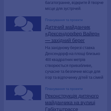
багатогранне, відкрите й творче
місце для зустрічей.
Планування та проекти
Дитячий майданчик
«Дексендорфер Вайер»
— західний берег
На західному березі ставка
Дехсендорф на площі близько
400 квадратних метрів
створюється привабливе,
сучасне та безпечне місце для
ігор та відпочинку дітей та сімей
Планування та проекти
Реконструкція дитячого
майданчика на вулиці
Габіхтштрассе