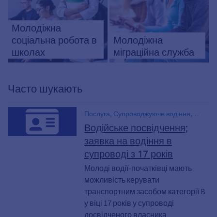
Молодіжна
соціальна робота в
Молодіжна
школах
міграційна служба
Часто шукають
Послуга, Супроводжуюче водіння,
BF17, привід 17, Поїздка з
Водійське посвідчення;
супроводжуючою особою, Водійське
заявка на водіння в
посвідчення в Баварії, Водійське
супроводі з 17 років
посвідчення за адресою Баварія, 17
Молоді водії-початківці мають
можливість керувати
транспортним засобом категорії B
у віці 17 років у супроводі
досвідченого власника