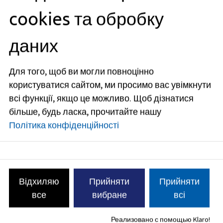
органах.
cookies та обробку
Послуга
даних
Посвідчення водія; заява
про заміну у зв'язку із
Для того, щоб ви могли повноцінно
закінченням терміну дії
користуватися сайтом, ми просимо вас увімкнути
Якщо термін дії вашого
всі функції, якщо це можливо.
Щоб дізнатися
водійського посвідчення
більше, будь ласка, прочитайте нашу
закінчується або закінчився, ви
Політика конфіденційності
повинні подати заяву на
отримання нового водійського
посвідчення.
Послуга, Водій-початківець,
Відхиляю
Прийняти
Прийняти
Випробувальне водійське
Посвідчення водія;
посвідчення, Посвідчення водія на
все
вибране
всі
призначення
випробувальному терміні,
випробувального терміну
Випробувальний термін
Реализовано с помощью Klaro!