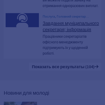
ви можете подати заявку на
отримання одноразових виплат.
Послуга, Головний секретар
Керівник офісу, Виконавчий секретар
Завдання муніципального
з питань діловодства
секретаря; інформація
Працівники секретаріатів
офісного менеджменту
підтримують їх у щоденній
роботі.
Показать все результаты (104)
Новини для молоді