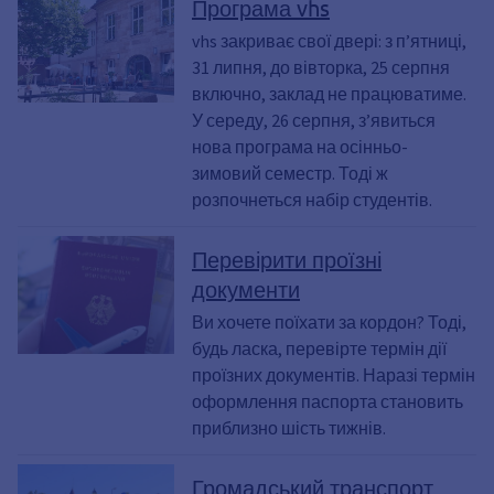
Програма vhs
vhs закриває свої двері: з п’ятниці,
31 липня, до вівторка, 25 серпня
включно, заклад не працюватиме.
У середу, 26 серпня, з’явиться
нова програма на осінньо-
зимовий семестр. Тоді ж
розпочнеться набір студентів.
Перевірити проїзні
документи
Ви хочете поїхати за кордон? Тоді,
будь ласка, перевірте термін дії
проїзних документів. Наразі термін
оформлення паспорта становить
приблизно шість тижнів.
Громадський транспорт