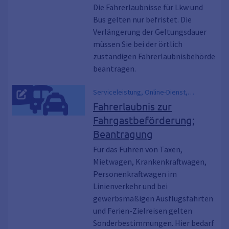
Die Fahrerlaubnisse für Lkw und
Bus gelten nur befristet. Die
Verlängerung der Geltungsdauer
müssen Sie bei der örtlich
zuständigen Fahrerlaubnisbehörde
beantragen.
Serviceleistung, Online-Dienst,
Fahrgastbeförderungsschein, FzF,
Fahrerlaubnis zur
Personenbeförderung,
Fahrgastbeförderung;
Personenbeförderungsschein, P-Schein
Beantragung
Für das Führen von Taxen,
Mietwagen, Krankenkraftwagen,
Personenkraftwagen im
Linienverkehr und bei
gewerbsmäßigen Ausflugsfahrten
und Ferien-Zielreisen gelten
Sonderbestimmungen. Hier bedarf