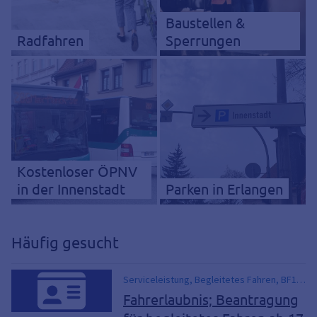
Baustellen &
Radfahren
Sperrungen
Kostenloser ÖPNV
in der Innenstadt
Parken in Erlangen
Häufig gesucht
Serviceleistung, Begleitetes Fahren, BF17,
fahren 17, Fahren mit Begleitperson,
Fahrerlaubnis; Beantragung
Führerschein in Bayern, Führerschein mit