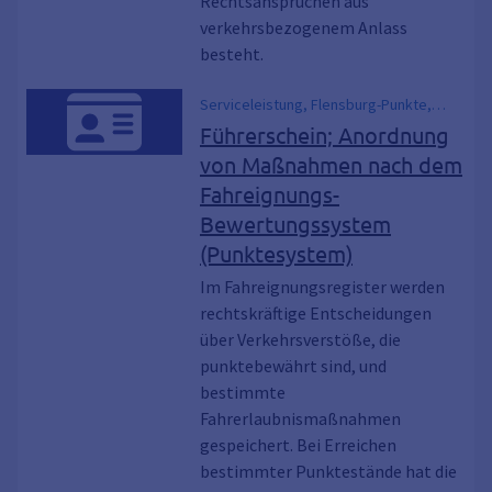
Rechtsansprüchen aus
verkehrsbezogenem Anlass
besteht.
Serviceleistung, Flensburg-Punkte,
Mehrfachtäter-Punktsystem,
Führerschein; Anordnung
Verkehrssünderkartei
von Maßnahmen nach dem
Fahreignungs-
Bewertungssystem
(Punktesystem)
Im Fahreignungsregister werden
rechtskräftige Entscheidungen
über Verkehrsverstöße, die
punktebewährt sind, und
bestimmte
Fahrerlaubnismaßnahmen
gespeichert. Bei Erreichen
bestimmter Punktestände hat die