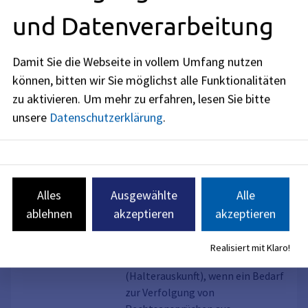
Führerschein mit 17 Bayern
begleitetes Fahren ab 17
und Datenverarbeitung
Junge Fahranfänger haben die
Möglichkeit, bereits mit 17 Jahren
Damit Sie die Webseite in vollem Umfang nutzen
in Begleitung eines erfahrenen
können, bitten wir Sie möglichst alle Funktionalitäten
Führerscheininhabers ein
zu aktivieren.
Um mehr zu erfahren, lesen Sie bitte
Kraftfahrzeug der Klasse B zu
unsere
Datenschutzerklärung
.
führen, wenn bestimmte
Voraussetzungen erfüllt sind.
Serviceleistung, Online-Dienst, Auskunft
aus dem Fahrzeugregister, Auskunft aus
Fahrzeugregister;
Alles
Ausgewählte
Alle
dem örtlichen Fahrzeugregister,
Beantragung einer
Fahrzeugregisterauskunft
ablehnen
akzeptieren
akzeptieren
Halterauskunft
Aus dem Fahrzeugregister können
Realisiert mit Klaro!
Auskünfte erteilt werden
(Halterauskunft), wenn ein Bedarf
zur Verfolgung von