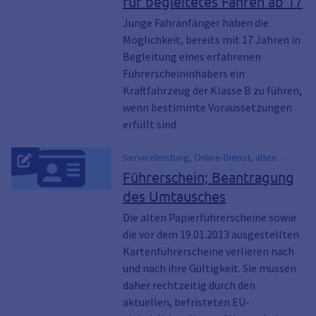
für begleitetes Fahren ab 17
17 Bayern
Junge Fahranfänger haben die
Möglichkeit, bereits mit 17 Jahren in
Begleitung eines erfahrenen
Führerscheininhabers ein
Kraftfahrzeug der Klasse B zu führen,
wenn bestimmte Voraussetzungen
erfüllt sind.
Serviceleistung, Online-Dienst, alten
Führerschein umtauschen, EU-
Führerschein; Beantragung
Führerschein, EU-Kartenführerschein,
des Umtausches
Fahrlizenz, Führerschein, grauer Lappen,
Kartenführerschein, rosafarbene Lappen,
Die alten Papierführerscheine sowie
rosa Papierführerschein
die vor dem 19.01.2013 ausgestellten
Kartenführerscheine verlieren nach
und nach ihre Gültigkeit. Sie müssen
daher rechtzeitig durch den
aktuellen, befristeten EU-