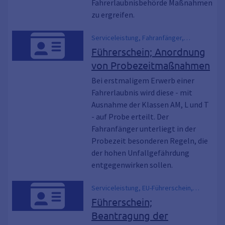
Fahrerlaubnisbehörde Maßnahmen
zu ergreifen.
Serviceleistung, Fahranfänger,
Fahrerlaubnis auf Probe, Führerschein
Führerschein; Anordnung
auf Probe, Probezeit
von Probezeitmaßnahmen
Bei erstmaligem Erwerb einer
Fahrerlaubnis wird diese - mit
Ausnahme der Klassen AM, L und T
- auf Probe erteilt. Der
Fahranfänger unterliegt in der
Probezeit besonderen Regeln, die
der hohen Unfallgefährdung
entgegenwirken sollen.
Serviceleistung, EU-Führerschein,
Fahrerlaubnis, Führerschein,
Führerschein;
Führerschein beantragen, führerschein
Beantragung der
machen