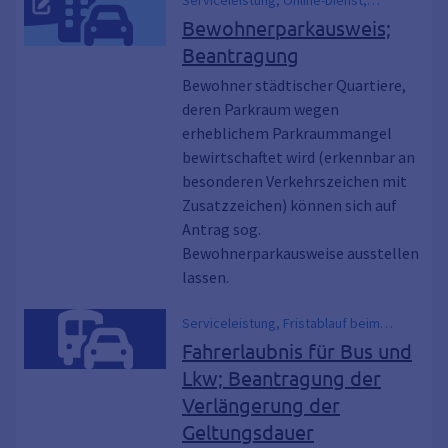
Serviceleistung, Online-Dienst,
Anwohnerparkausweis,
Bewohnerparkausweis;
Anwohnerparkbereich,
Beantragung
Anwohnerparken, Anwohnerparkfläche,
Bewohnerparkberechtigung,
Bewohner städtischer Quartiere,
Bewohnerparkplatz,
deren Parkraum wegen
Bewohnerparkplätze,
erheblichem Parkraummangel
Bewohnerparkzone, Parkausweis,
bewirtschaftet wird (erkennbar an
Parkerlaubnis, parken,
besonderen Verkehrszeichen mit
Anwohnerausweis , Bewohner,
Zusatzzeichen) können sich auf
Bewohnerparken
Antrag sog.
Bewohnerparkausweise ausstellen
lassen.
Serviceleistung, Fristablauf beim
Führerschein, Führerschein,
Fahrerlaubnis für Bus und
Führerschein verlängern
Lkw; Beantragung der
Verlängerung der
Geltungsdauer