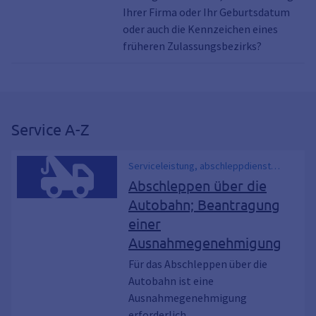
Ihrer Firma oder Ihr Geburtsdatum
oder auch die Kennzeichen eines
früheren Zulassungsbezirks?
Service A-Z
Serviceleistung, abschleppdienst
autobahn, Genehmigung zum
Abschleppen über die
Abschleppen über die Autobahn
Autobahn; Beantragung
einer
Ausnahmegenehmigung
Für das Abschleppen über die
Autobahn ist eine
Ausnahmegenehmigung
erforderlich.