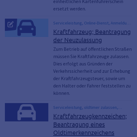
einheitlichen Kartenführerschein
ersetzt werden.
Serviceleistung, Online-Dienst, Anmeldung
Auto, Anmeldung Kfz, Anmeldung PkW,
Kraftfahrzeug; Beantragung
Auto melden, Fahrzeug anmelden,
der Neuzulassung
Fahrzeughalter, Kennzeichen, Kfz-
Neuzulassung, Kraftfahrzeug anmelden,
Zum Betrieb auf öffentlichen Straßen
Auto anmelden, Kraftfahrzeug zulassen,
müssen Sie Kraftfahrzeuge zulassen.
Auto zulassen, Zulassung Auto, Zulassung
Dies erfolgt aus Gründen der
Pkw, Neuzulassung, Neuzulassung,
Verkehrssicherheit und zur Erhebung
Zulassung, Nummernschild,
der Kraftfahrzeugsteuer, sowie um
Nummernschilder, Wagen,
den Halter oder Fahrer feststellen zu
Wunschkennzeichen, zulassen, Zulassung,
können.
Zulassung Kraftfahrzeug, Auto
Serviceleistung, oldtimer zulassen,
Oldtimer Zulassung
Kraftfahrzeugkennzeichen;
Beantragung eines
Oldtimerkennzeichens