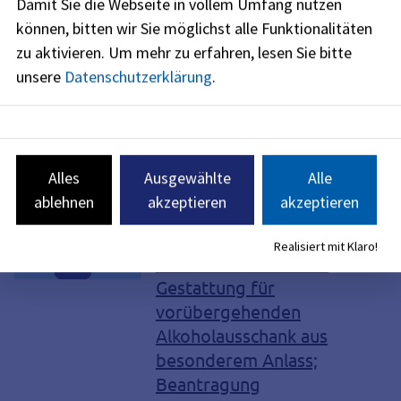
Damit Sie die Webseite in vollem Umfang nutzen
Feuerwehrdienst
können, bitten wir Sie möglichst alle Funktionalitäten
In Bayern kümmern sich rund 320.000
zu aktivieren.
Um mehr zu erfahren, lesen Sie bitte
ehrenamtliche Feuerwehrleute bei ca.
unsere
Datenschutzerklärung
.
7.500 Freiwilligen Feuerwehren in den
bayerischen Städten und Gemeinden
um den Brandschutz. Gegen den
roten Hahn kämpfen auch sieben
Berufsfeuerwehren und über 200
Alles
Ausgewählte
Alle
Werk- und Betriebsfeuerwehren.
ablehnen
akzeptieren
akzeptieren
Serviceleistung, Online-Dienst,
Realisiert mit Klaro!
Anlassgastronomie, Führungszeugnis,
Gaststättenrechtliche
Gaststättenrechtliche Gestattung,
Gestattung für
Gestattung,
vorübergehenden
Gewerbezentralregisterauszug,
Vorübergehende Gaststättenerlaubnis,
Alkoholausschank aus
Gestattung, Alkoholausschank, Ausschank,
besonderem Anlass;
Schankerlaubnis, Sperrzeitverkürzung
Beantragung