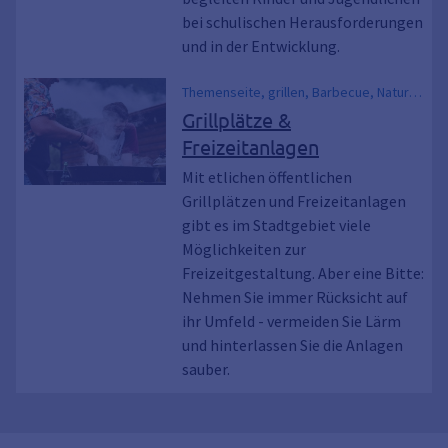
bei schulischen Herausforderungen
und in der Entwicklung.
Themenseite, grillen, Barbecue, Natur,
Freizeit, saubere Stadt, Fußball,
Grillplätze &
Fußballplatz, Spielplatz, Kinder,
Freizeitanlagen
Veranstaltung, Fest, Volleyball,
Basketball, Park, Grünfläche,
Mit etlichen öffentlichen
Parkanalage
Grillplätzen und Freizeitanlagen
gibt es im Stadtgebiet viele
Möglichkeiten zur
Freizeitgestaltung. Aber eine Bitte:
Nehmen Sie immer Rücksicht auf
ihr Umfeld - vermeiden Sie Lärm
und hinterlassen Sie die Anlagen
sauber.