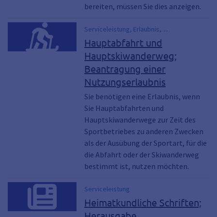
bereiten, müssen Sie dies anzeigen.
Serviceleistung, Erlaubnis,
forstwirtschaftlich, Hauptabfahrt,
Hauptabfahrt und
Hauptskiwanderweg, landwirtschaftlich,
Hauptskiwanderweg;
Pistenpflege, Rodeln, Schneefahrzeug,
Beantragung einer
Skibobfahren, Skifahren
Nutzungserlaubnis
Sie benötigen eine Erlaubnis, wenn
Sie Hauptabfahrten und
Hauptskiwanderwege zur Zeit des
Sportbetriebes zu anderen Zwecken
als der Ausübung der Sportart, für die
die Abfahrt oder der Skiwanderweg
bestimmt ist, nutzen möchten.
Serviceleistung
Heimatkundliche Schriften;
Herausgabe