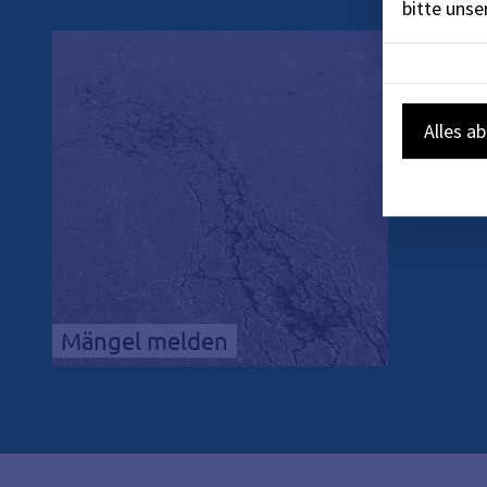
bitte uns
Alles a
Mängel melden