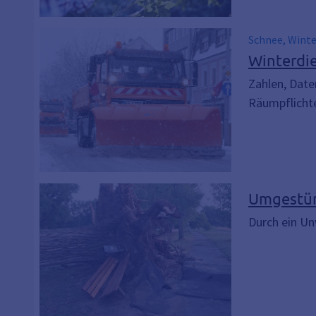
Schnee, Winte
Schnee räume
Winterdie
Zahlen, Date
Räumpflichte
Umgestür
Durch ein Un