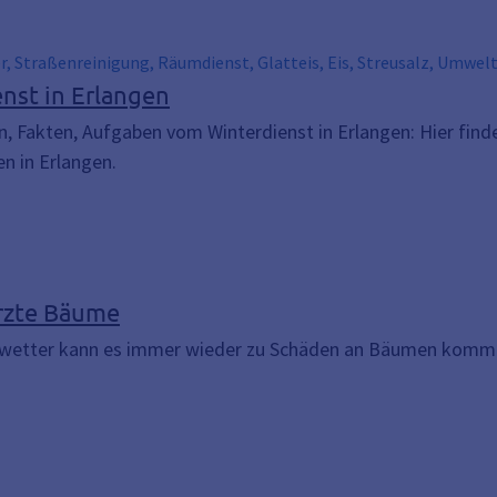
r, Straßenreinigung, Räumdienst, Glatteis, Eis, Streusalz, Umwelt
n, Schnee kehren
nst in Erlangen
n, Fakten, Aufgaben vom Winterdienst in Erlangen: Hier fi
n in Erlangen.
zte Bäume
wetter kann es immer wieder zu Schäden an Bäumen kommen.