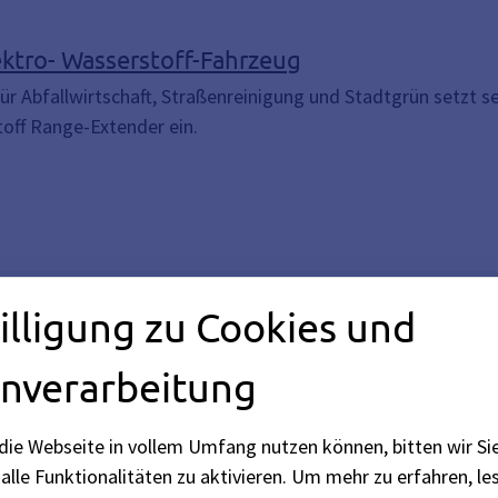
ektro- Wasserstoff-Fahrzeug
für Abfallwirtschaft, Straßenreinigung und Stadtgrün setzt s
off Range-Extender ein.
illigung zu Cookies und
nverarbeitung
die Webseite in vollem Umfang nutzen können, bitten wir Si
pielplätzen, Grünflächen & Co.
alle Funktionalitäten zu aktivieren.
Um mehr zu erfahren, les