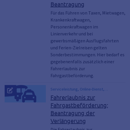
Beantragung
Für das Führen von Taxen, Mietwagen,
Krankenkraftwagen,
Personenkraftwagen im
Linienverkehr und bei
gewerbsmäßigen Ausflugsfahrten
und Ferien-Zielreisen gelten
Sonderbestimmungen. Hier bedarf es
gegebenenfalls zusätzlich einer
Fahrerlaubnis zur
Fahrgastbeförderung.
Serviceleistung, Online-Dienst,
Fahrgastbeförderungsschein, FzF,
Fahrerlaubnis zur
Personenbeförderung,
Fahrgastbeförderung;
Personenbeförderungsschein, P-Schein
Beantragung der
Verlängerung
Die Fahrerlaubnis zur