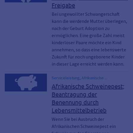
datenschutzhinweise
Freigabe
Bei ungewollter Schwangerschaft
kann die werdende Mutter überlegen,
nach der Geburt Adoption zu
ermöglichen. Eine große Zahl meist
kinderloser Paare möchte ein Kind
annehmen, so dass eine lebenswerte
Zukunft für noch ungeborene Kinder
in dieser Lage erreicht werden kann.
Serviceleistung, Afrikanische
Schweinepest, ASP, Benennung von
Afrikanische Schweinepest;
Betrieben, Kühllager, Schlachtbetrieb,
Beantragung der
Verarbeitungsbetrieb, Zerlegungsbetrieb
Benennung durch
Lebensmittelbetrieb
Wenn Sie bei Ausbruch der
Afrikanischen Schweinepest ein