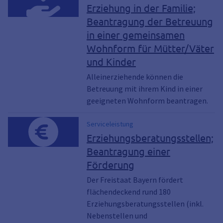
wohnformen, wohnformen fördern, vater-
Erziehung in der Familie;
kind, väter-kinder, väter-mütter-kinder,
Beantragung der Betreuung
väter und kinder, vater und kind
in einer gemeinsamen
Wohnform für Mütter/Väter
und Kinder
Alleinerziehende können die
Betreuung mit ihrem Kind in einer
geeigneten Wohnform beantragen.
Serviceleistung
Erziehungsberatungsstellen;
Beantragung einer
Förderung
Der Freistaat Bayern fördert
flächendeckend rund 180
Erziehungsberatungsstellen (inkl.
Nebenstellen und