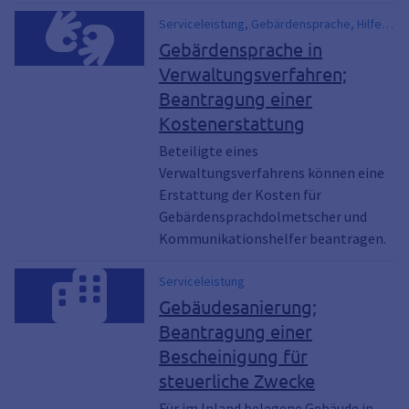
Serviceleistung, Gebärdensprache, Hilfen
für Gehörlose
Gebärdensprache in
Verwaltungsverfahren;
Beantragung einer
Kostenerstattung
Beteiligte eines
Verwaltungsverfahrens können eine
Erstattung der Kosten für
Gebärdensprachdolmetscher und
Kommunikationshelfer beantragen.
Serviceleistung
Gebäudesanierung;
Beantragung einer
Bescheinigung für
steuerliche Zwecke
Für im Inland belegene Gebäude in