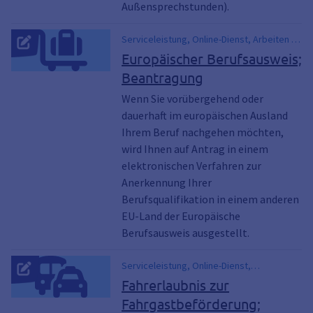
Außensprechstunden).
Serviceleistung, Online-Dienst, Arbeiten in
Europa, Berufsanerkennung im Ausland,
Europäischer Berufsausweis;
Berufsqualifikation
Beantragung
Wenn Sie vorübergehend oder
dauerhaft im europäischen Ausland
Ihrem Beruf nachgehen möchten,
wird Ihnen auf Antrag in einem
elektronischen Verfahren zur
Anerkennung Ihrer
Berufsqualifikation in einem anderen
EU-Land der Europäische
Berufsausweis ausgestellt.
Serviceleistung, Online-Dienst,
Fahrgastbeförderungsschein, FzF,
Fahrerlaubnis zur
Personenbeförderung,
Fahrgastbeförderung;
Personenbeförderungsschein, P-Schein