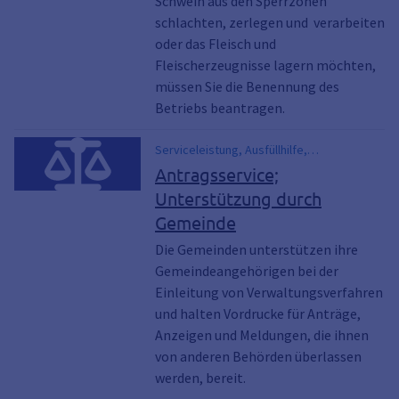
Schwein aus den Sperrzonen
schlachten, zerlegen und verarbeiten
oder das Fleisch und
Fleischerzeugnisse lagern möchten,
müssen Sie die Benennung des
Betriebs beantragen.
Serviceleistung, Ausfüllhilfe,
Entgegennahme von Anträgen, Kindergeld,
Antragsservice;
Rentenversicherung
Unterstützung durch
Gemeinde
Die Gemeinden unterstützen ihre
Gemeindeangehörigen bei der
Einleitung von Verwaltungsverfahren
und halten Vordrucke für Anträge,
Anzeigen und Meldungen, die ihnen
von anderen Behörden überlassen
werden, bereit.