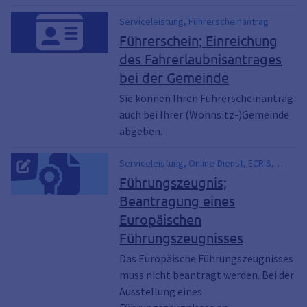
Serviceleistung, Führerscheinantrag
Führerschein; Einreichung
des Fahrerlaubnisantrages
bei der Gemeinde
Sie können Ihren Führerscheinantrag
auch bei Ihrer (Wohnsitz-)Gemeinde
abgeben.
Serviceleistung, Online-Dienst, ECRIS,
Europäisches
Führungszeugnis;
Strafregisterinformationssystem
Beantragung eines
Europäischen
Führungszeugnisses
Das Europäische Führungszeugnisses
muss nicht beantragt werden. Bei der
Ausstellung eines