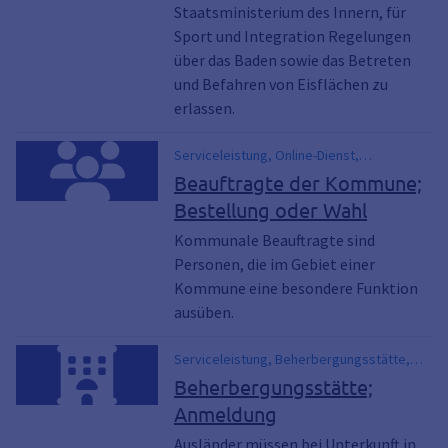
Staatsministerium des Innern, für
Sport und Integration Regelungen
über das Baden sowie das Betreten
und Befahren von Eisflächen zu
erlassen.
Serviceleistung, Online-Dienst,
Behindertenbeauftragte,
Beauftragte der Kommune;
Ortsheimatpfleger, Gemeindebeauftragte,
Bestellung oder Wahl
gemeindliche Beauftragte, gemeindliche
Beauftragter, gemeindlicher Beauftragte,
Kommunale Beauftragte sind
Jugendbeauftragte, Seniorenbeauftragte,
Personen, die im Gebiet einer
kommunale Beauftragte
Kommune eine besondere Funktion
ausüben.
Serviceleistung, Beherbergungsstätte,
Hotel, Meldebehörde, Meldepflicht,
Beherbergungsstätte;
Meldeschein, Pension,
Anmeldung
Reisegesellschaften, Reiseleiter,
Übernachtung
Ausländer müssen bei Unterkunft in