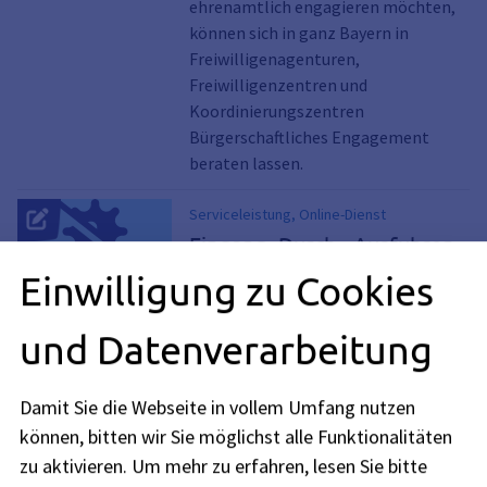
ehrenamtlich engagieren möchten,
können sich in ganz Bayern in
Freiwilligenagenturen,
Freiwilligenzentren und
Koordinierungszentren
Bürgerschaftliches Engagement
beraten lassen.
Serviceleistung, Online-Dienst
Eingang, Durch-, Ausfuhren
und innergemeinschaftliche
Einwilligung zu Cookies
Verbringungen nach
tierseuchen- und
und Datenverarbeitung
lebensmittelrechtlichen
Vorschriften; Beantragung
Damit Sie die Webseite in vollem Umfang nutzen
einer Genehmigung
können, bitten wir Sie möglichst alle Funktionalitäten
Wenn Sie Tiere, tierische Erzeugnisse
zu aktivieren.
Um mehr zu erfahren, lesen Sie bitte
oder Waren, die Träger von