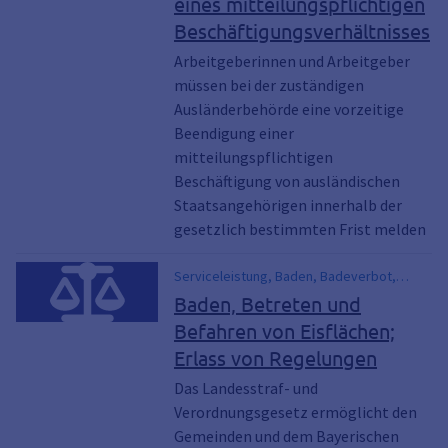
eines mitteilungspflichtigen
Beschäftigungsverhältnisses
Arbeitgeberinnen und Arbeitgeber
müssen bei der zuständigen
Ausländerbehörde eine vorzeitige
Beendigung einer
mitteilungspflichtigen
Beschäftigung von ausländischen
Staatsangehörigen innerhalb der
gesetzlich bestimmten Frist melden
Serviceleistung, Baden, Badeverbot,
Badeverordnung, Betretungsverbot,
Baden, Betreten und
Eisflächen
Befahren von Eisflächen;
Erlass von Regelungen
Das Landesstraf- und
Verordnungsgesetz ermöglicht den
Gemeinden und dem Bayerischen