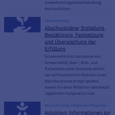
Umweltverträglichkeitsprüfung
durchzuführen.
Serviceleistung
Abschusspläne; Erstellung,
Bestätigung, Festsetzung
und Überwachung der
Erfüllung
Schalenwild (mit Ausnahme von
Schwarzwild), Auer-, Birk-, und
Rackelwild sowie Seehunde dürfen
nur auf Grund und im Rahmen eines
Abschussplanes erlegt werden,
soweit für diese Wildarten überhaupt
Jagdzeiten festgesetzt sind.
Serviceleistung, Pflegekind, Pflegeeltern,
Adoptionsbewertung , adoption
Adoption; Informationen zur