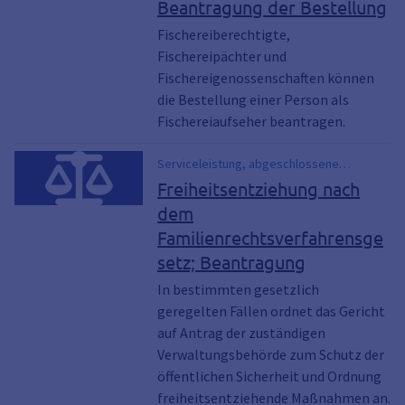
Beantragung der Bestellung
Fischereiberechtigte,
Fischereipächter und
Fischereigenossenschaften können
die Bestellung einer Person als
Fischereiaufseher beantragen.
Serviceleistung, abgeschlossene
Einrichtung, Gewahrsamsraum,
Freiheitsentziehung nach
Abschiebung, Zurückschiebung und
dem
Zurückweisung, Freiheitsentziehung
Familienrechtsverfahrensge
setz; Beantragung
In bestimmten gesetzlich
geregelten Fällen ordnet das Gericht
auf Antrag der zuständigen
Verwaltungsbehörde zum Schutz der
öffentlichen Sicherheit und Ordnung
freiheitsentziehende Maßnahmen an.