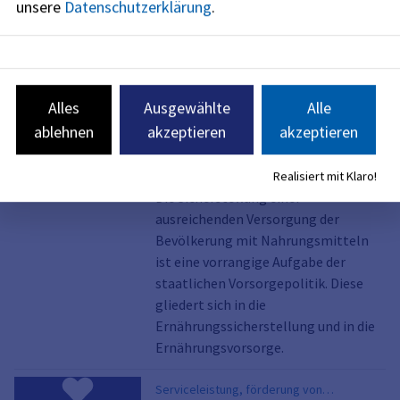
unsere
Datenschutzerklärung
.
Ansteckungsstoffen sein können,
einführen oder durch Deutschland
transportieren möchten, müssen Sie
eine Genehmigung beantragen.
Alles
Ausgewählte
Alle
Serviceleistung
ablehnen
akzeptieren
akzeptieren
Ernährungsnotfallvorsorge;
Informationen
Realisiert mit Klaro!
Die Sicherstellung einer
ausreichenden Versorgung der
Bevölkerung mit Nahrungsmitteln
ist eine vorrangige Aufgabe der
staatlichen Vorsorgepolitik. Diese
gliedert sich in die
Ernährungssicherstellung und in die
Ernährungsvorsorge.
Serviceleistung, förderung von